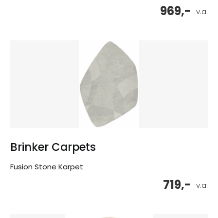
969,-
v.a.
Brinker Carpets
Fusion Stone Karpet
719,-
v.a.