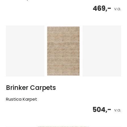
469,-
v.a.
Brinker Carpets
Rustica Karpet
504,-
v.a.