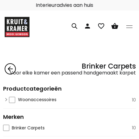
Interieuradvies aan huis
person
favorite_border
shopping_basket
Brinker Carpets
arrow_back
Voor elke kamer een passend handgemaakt karpet
Productcategorieën
Woonaccessoires
10
Merken
Brinker Carpets
10