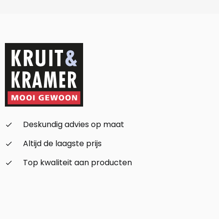
Deskundig advies op maat
check_small
Altijd de laagste prijs
check_small
Top kwaliteit aan producten
check_small