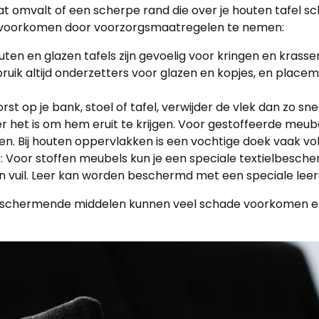
at omvalt of een scherpe rand die over je houten tafel sch
e voorkomen door voorzorgsmaatregelen te nemen:
en en glazen tafels zijn gevoelig voor kringen en krassen
ruik altijd onderzetters voor glazen en kopjes, en place
rst op je bank, stoel of tafel, verwijder de vlek dan zo sne
jker het is om hem eruit te krijgen. Voor gestoffeerde meub
n. Bij houten oppervlakken is een vochtige doek vaak vo
oor stoffen meubels kun je een speciale textielbesch
n vuil. Leer kan worden beschermd met een speciale lee
n beschermende middelen kunnen veel schade voorkomen e