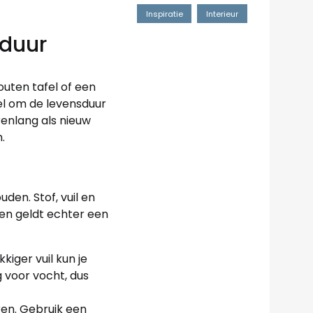
Inspiratie
Interieur
sduur
outen tafel of een
utel om de levensduur
renlang als nieuw
.
den. Stof, vuil en
en geldt echter een
iger vuil kun je
g voor vocht, dus
ren. Gebruik een