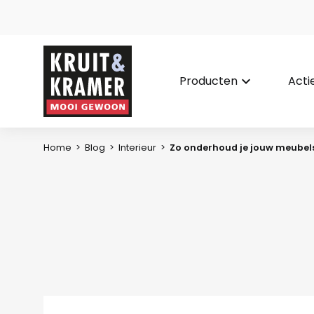
Producten
keyboard_arrow_down
Acti
Home
>
Blog
>
Interieur
>
Zo onderhoud je jouw meubels