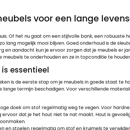
meubels voor een lange leven
huis. Of het nu gaat om een stijlvolle bank, een robuuste h
els zo lang mogelijk mooi blijven. Goed onderhoud is de sle
org en aandacht kun je ervoor zorgen dat je meubels er ja
m je meubels te onderhouden en ze in topconditie te houden
s essentieel
en is de eerste stap om je meubels in goede staat te hou
 lange termijn beschadigen. Voor verschillende material
oge doek om stof regelmatig weg te vegen. Voor hardnekk
ervoor dat je het hout niet te nat maakt. Hout is gevoeli
choonmaken.
en en stoelen regelmatig om stof en kruimels te verwijde