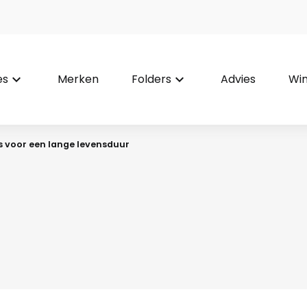
es
keyboard_arrow_down
Merken
Folders
keyboard_arrow_down
Advies
Win
 voor een lange levensduur