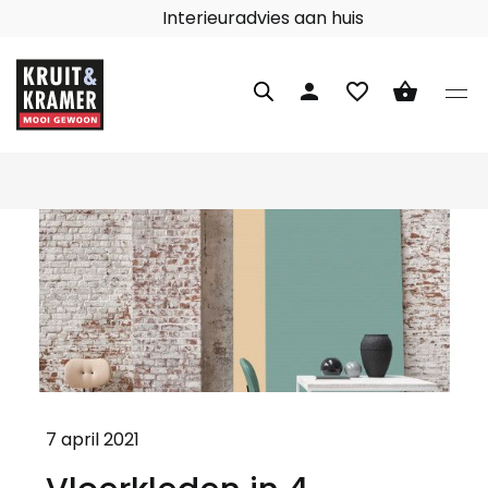
Interieuradvies aan huis
person
favorite_border
shopping_basket
7 april 2021