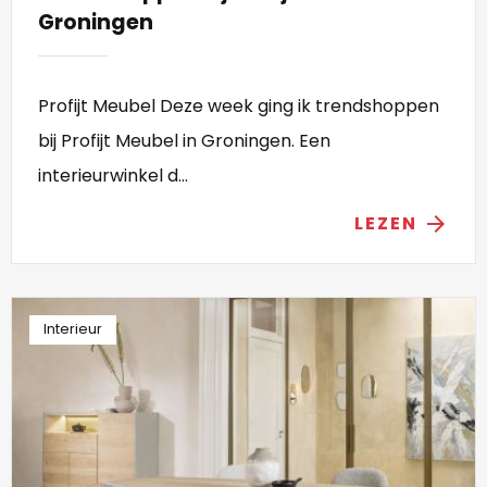
Groningen
Profijt Meubel Deze week ging ik trendshoppen
bij Profijt Meubel in Groningen. Een
interieurwinkel d...
LEZEN
arrow_forward
Interieur