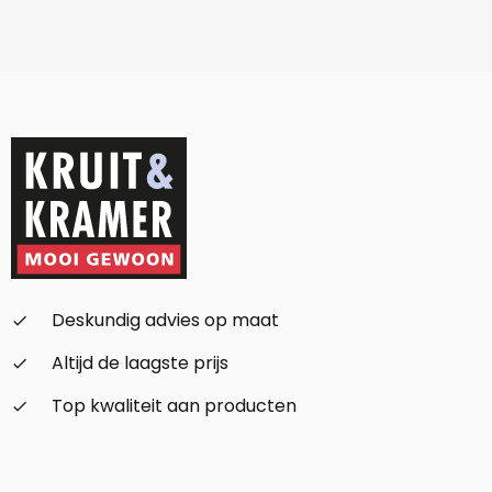
Deskundig advies op maat
check_small
Altijd de laagste prijs
check_small
Top kwaliteit aan producten
check_small