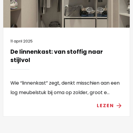
11 april 2025
De linnenkast: van stoffig naar
stijlvol
Wie “linnenkast” zegt, denkt misschien aan een
log meubelstuk bij oma op zolder, groot e...
LEZEN
arrow_forward