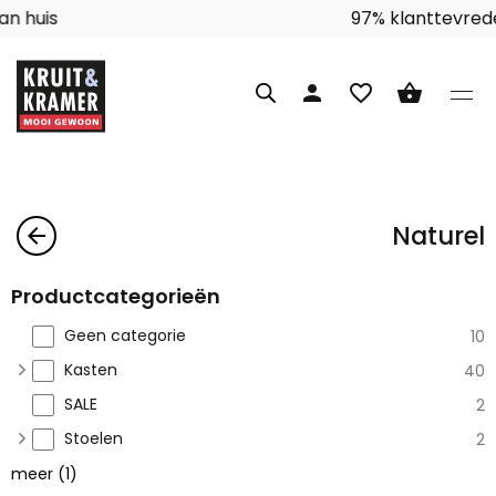
Interieuradvies aan huis
person
favorite_border
shopping_basket
Naturel
arrow_back
Productcategorieën
Geen categorie
10
Kasten
40
SALE
2
Stoelen
2
meer
(
1
)