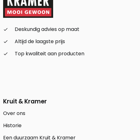
Deskundig advies op maat
check_small
Altijd de laagste prijs
check_small
Top kwaliteit aan producten
check_small
Kruit & Kramer
Over ons
Historie
Een duurzaam Kruit & Kramer