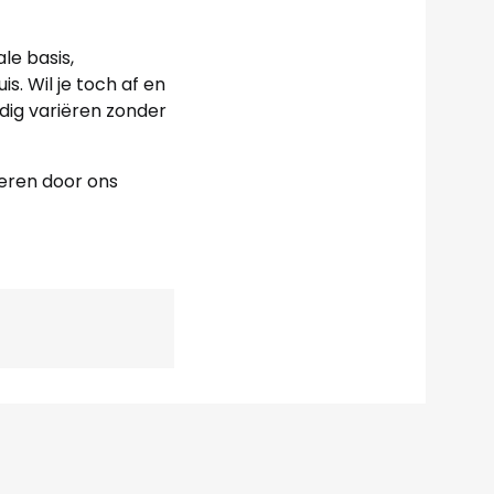
le basis,
s. Wil je toch af en
udig variëren zonder
reren door ons