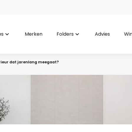
es
keyboard_arrow_down
Merken
Folders
keyboard_arrow_down
Advies
Win
terieur dat jarenlang meegaat?