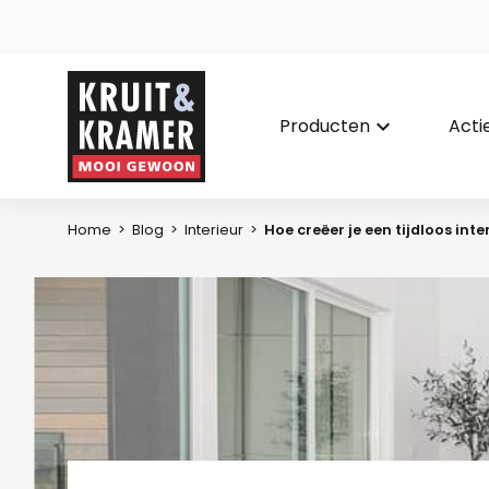
Producten
keyboard_arrow_down
Acti
Home
>
Blog
>
Interieur
>
Hoe creëer je een tijdloos in