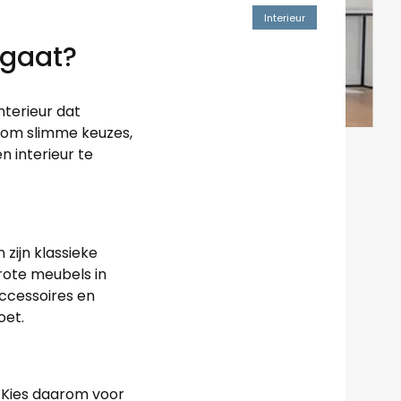
Interieur
egaat?
interieur dat
st om slimme keuzes,
n interieur te
 zijn klassieke
rote meubels in
accessoires en
oet.
. Kies daarom voor