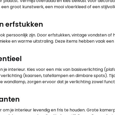
erieur plaatst. Vermijd overdaad en kies bewust voor decor
een groot kunstwerk, een mooi vloerkleed of een stijlvol
en erfstukken
 ook persoonlijk zijn. Door erfstukken, vintage vondsten 
n unieke en warme uitstraling. Deze items hebben vaak een
entieel
an je interieur. Kies voor een mix van basisverlichting (pl
rverlichting (kaarsen, tafellampen en dimbare spots). Tij
lle wandlamp, zorgen ervoor dat je verlichting zowel funct
planten
r om je interieur levendig en fris te houden. Grote kamer