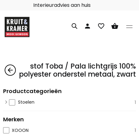
Interieuradvies aan huis
person
favorite_border
shopping_basket
stof Toba / Pala lichtgrijs 100%
arrow_back
polyester onderstel metaal, zwart
Productcategorieën
Stoelen
1
Merken
XOOON
1