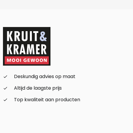
Deskundig advies op maat
check_small
Altijd de laagste prijs
check_small
Top kwaliteit aan producten
check_small