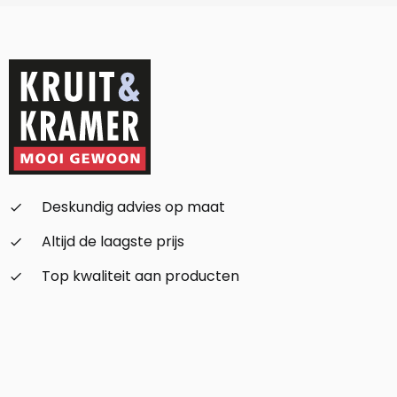
Deskundig advies op maat
check_small
Altijd de laagste prijs
check_small
Top kwaliteit aan producten
check_small