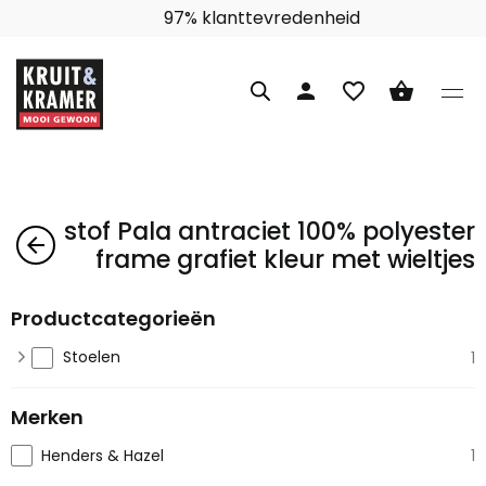
97% klanttevredenheid
person
favorite_border
shopping_basket
stof Pala antraciet 100% polyester
arrow_back
frame grafiet kleur met wieltjes
Productcategorieën
Stoelen
1
Merken
Henders & Hazel
1