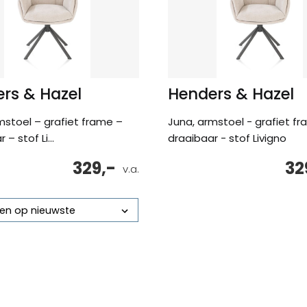
rs & Hazel
Henders & Hazel
mstoel – grafiet frame –
Juna, armstoel - grafiet fr
 – stof Li...
draaibaar - stof Livigno
329,-
32
v.a.