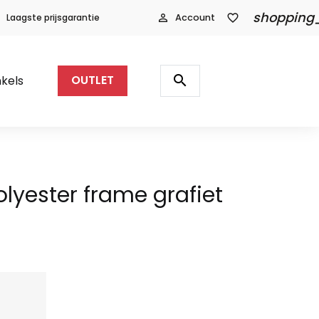
shopping
Laagste prijsgarantie
person_outline
Account
favorite_border
Producten
zoeken
search
kels
OUTLET
olyester frame grafiet