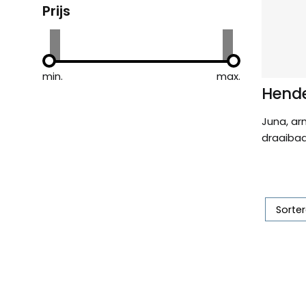
Prijs
min.
max.
Hende
Juna, ar
draaibaar