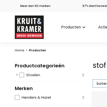
Meer dan 60 merken
97% klanttevred
Producten
keyboard_arrow_down
Acti
Home
>
Producten
stof
Productcategorieën
Stoelen
2
Merken
Henders & Hazel
2