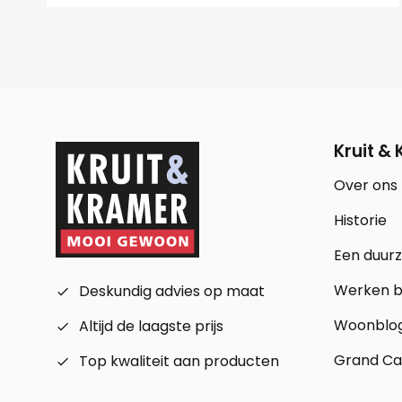
Kruit &
Over ons
Historie
Een duur
Werken bi
Deskundig advies op maat
check_small
Woonblo
Altijd de laagste prijs
check_small
Grand Ca
Top kwaliteit aan producten
check_small