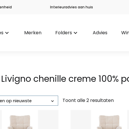
enheid
Interieuradvies aan huis
es
keyboard_arrow_down
Merken
Folders
keyboard_arrow_down
Advies
Win
 Livigno chenille creme 100% p
Toont alle 2 resultaten
Gesorteerd
op
nieuwste