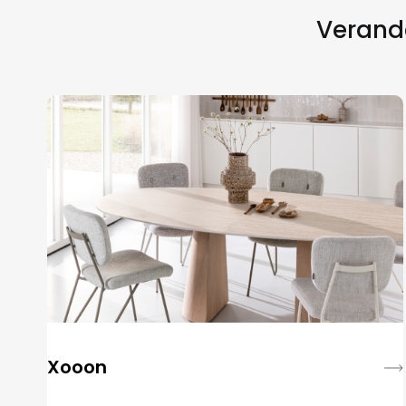
Verande
Xooon