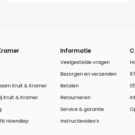
 Kramer
Informatie
C
Veelgestelde vragen
H
Bezorgen en verzenden
97
zaam Kruit & Kramer
Betalen
05
j Kruit & Kramer
Retourneren
in
g
Service & garantie
Op
fé Hoendiep
Instructievideo’s