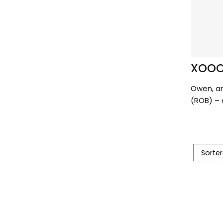
XOO
Owen, a
(ROB) – 