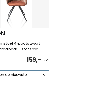
ON
rmstoel 4-poots zwart
draaibaar – stof Cala...
159,-
v.a.