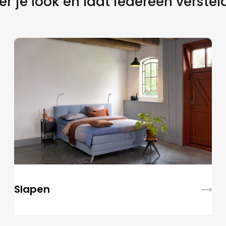
r je look en laat iedereen verstel
Slapen