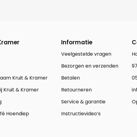
 Kramer
Informatie
C
Veelgestelde vragen
H
Bezorgen en verzenden
97
zaam Kruit & Kramer
Betalen
05
j Kruit & Kramer
Retourneren
in
g
Service & garantie
Op
fé Hoendiep
Instructievideo’s