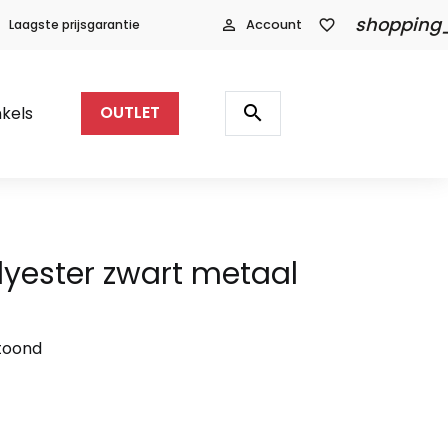
shopping
Laagste prijsgarantie
person_outline
Account
favorite_border
Producten
zoeken
search
kels
OUTLET
lyester zwart metaal
etoond