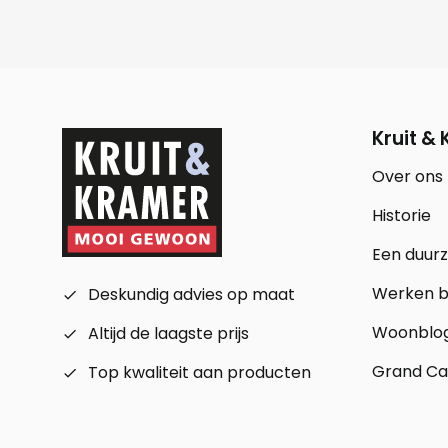
Kruit &
Over ons
Historie
Een duur
Werken bi
Deskundig advies op maat
check_small
Woonblo
Altijd de laagste prijs
check_small
Grand Ca
Top kwaliteit aan producten
check_small