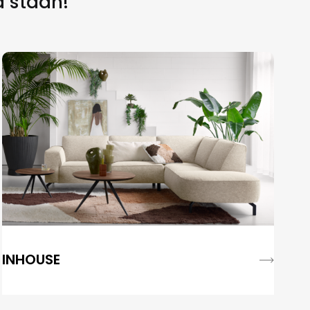
d staan!
INHOUSE