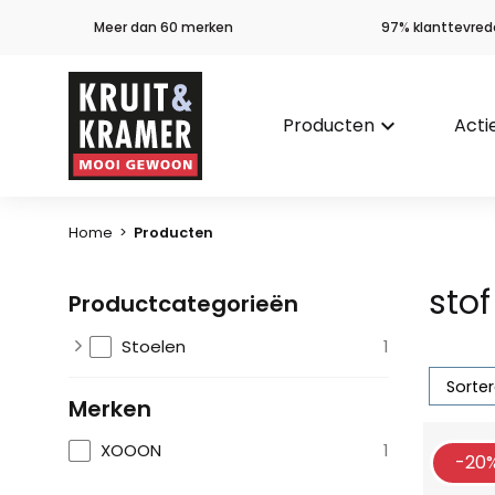
Meer dan 60 merken
97% klanttevred
Producten
keyboard_arrow_down
Acti
Home
>
Producten
stof
Productcategorieën
Stoelen
1
Merken
XOOON
1
-20