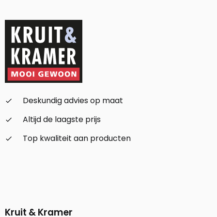
Deskundig advies op maat
check_small
Altijd de laagste prijs
check_small
Top kwaliteit aan producten
check_small
Kruit & Kramer