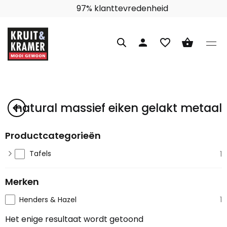
97% klanttevredenheid
person
favorite_border
shopping_basket
natural massief eiken gelakt metaal
arrow_back
Productcategorieën
Tafels
1
Merken
Henders & Hazel
1
Het enige resultaat wordt getoond