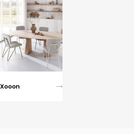
Xooon