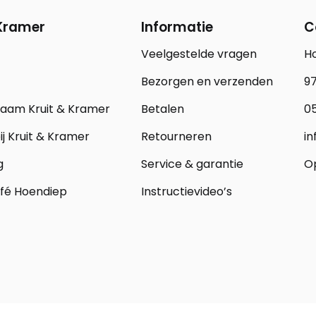
 Kramer
Informatie
C
Veelgestelde vragen
H
Bezorgen en verzenden
97
zaam Kruit & Kramer
Betalen
05
j Kruit & Kramer
Retourneren
in
g
Service & garantie
Op
fé Hoendiep
Instructievideo’s