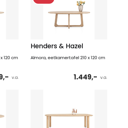
Henders & Hazel
 x 120 cm
Almora, eetkamertafel 210 x 120 cm
9,-
1.449,-
v.a.
v.a.