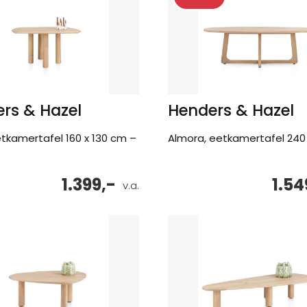
rs & Hazel
Henders & Hazel
etkamertafel 160 x 130 cm –
Almora, eetkamertafel 240
1.399,-
1.54
v.a.