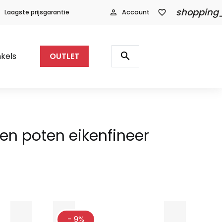
shopping
Laagste prijsgarantie
person_outline
Account
favorite_border
Producten
zoeken
search
kels
OUTLET
ken poten eikenfineer
- 9%