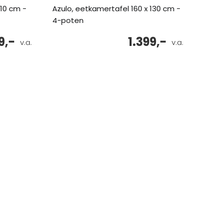
110 cm -
Azulo, eetkamertafel 160 x 130 cm -
4-poten
9,-
1.399,-
v.a.
v.a.