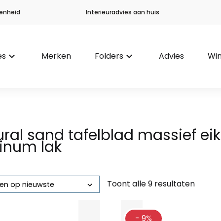
enheid
Interieuradvies aan huis
es
keyboard_arrow_down
Merken
Folders
keyboard_arrow_down
Advies
Win
ral sand tafelblad massief ei
tinum lak
Toont alle 9 resultaten
Gesorteerd
op
nieuwste
- 9%