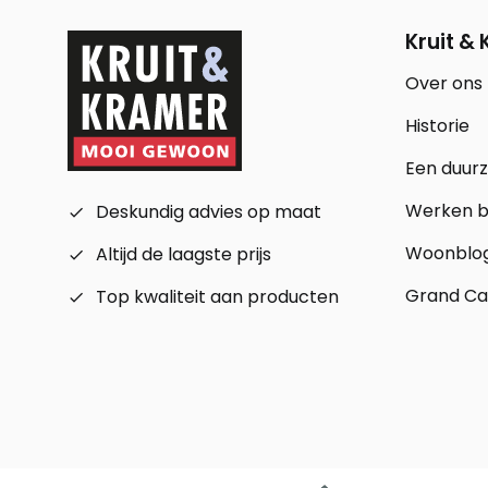
Kruit &
Over ons
Historie
Een duur
Werken bi
Deskundig advies op maat
check_small
Woonblo
Altijd de laagste prijs
check_small
Grand Ca
Top kwaliteit aan producten
check_small