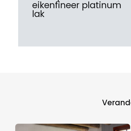
eikenfineer platinum
lak
Verande