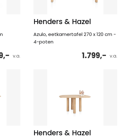
Henders & Hazel
cm
Azulo, eetkamertafel 270 x 120 cm -
4-poten
9,-
1.799,-
v.a.
v.a.
Henders & Hazel