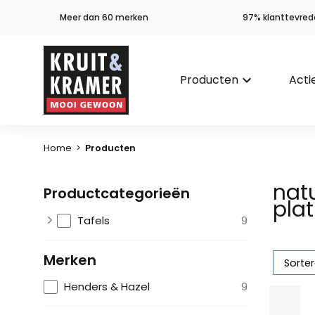
Meer dan 60 merken
97% klanttevred
Producten
keyboard_arrow_down
Acti
Home
>
Producten
natu
Productcategorieën
pla
Tafels
9
Merken
Henders & Hazel
9