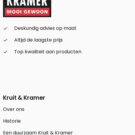
Deskundig advies op maat
check_small
Altijd de laagste prijs
check_small
Top kwaliteit aan producten
check_small
Kruit & Kramer
Over ons
Historie
Een duurzaam Kruit & Kramer