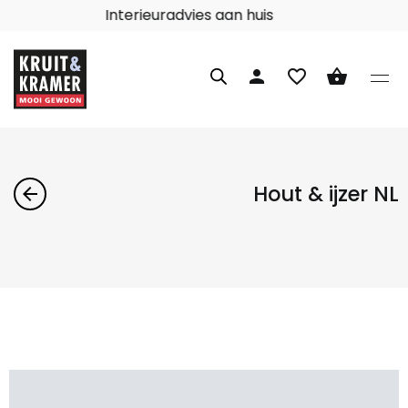
Interieuradvies aan huis
person
favorite_border
shopping_basket
Hout & ijzer NL
arrow_back