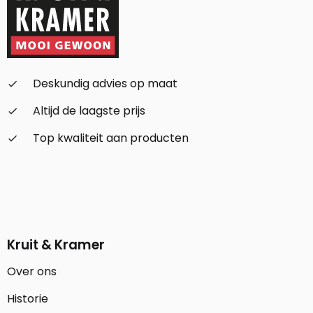
Deskundig advies op maat
check_small
Altijd de laagste prijs
check_small
Top kwaliteit aan producten
check_small
Kruit & Kramer
Over ons
Historie