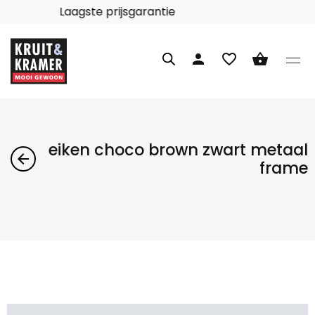
Laagste prijsgarantie
person
favorite_border
shopping_basket
eiken choco brown zwart metaal
arrow_back
frame