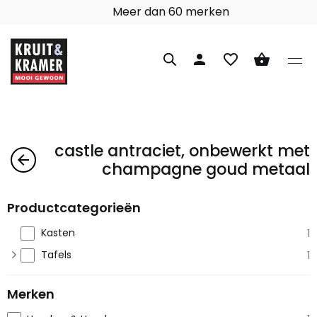
Meer dan 60 merken
person
favorite_border
shopping_basket
castle antraciet, onbewerkt met
arrow_back
champagne goud metaal
Productcategorieën
Kasten
1
Tafels
1
Merken