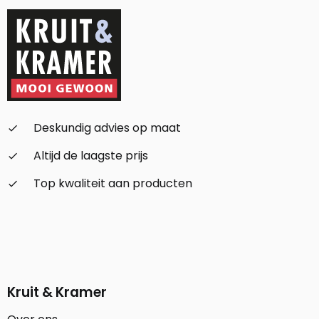
Deskundig advies op maat
check_small
Altijd de laagste prijs
check_small
Top kwaliteit aan producten
check_small
Kruit & Kramer