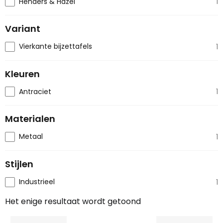
Henders & Hazel
1
Variant
Vierkante bijzettafels
1
Kleuren
Antraciet
1
Materialen
Metaal
1
Stijlen
Industrieel
1
Het enige resultaat wordt getoond