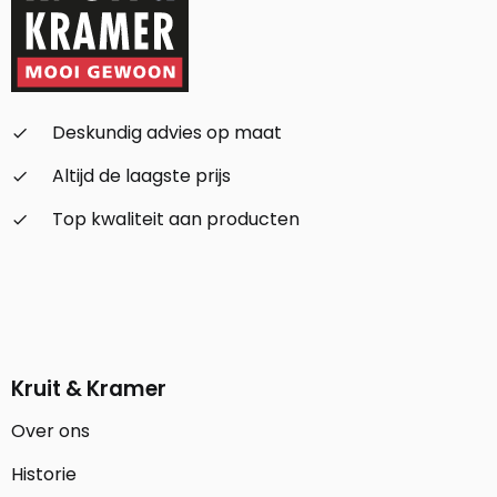
Deskundig advies op maat
check_small
Altijd de laagste prijs
check_small
Top kwaliteit aan producten
check_small
Kruit & Kramer
Over ons
Historie