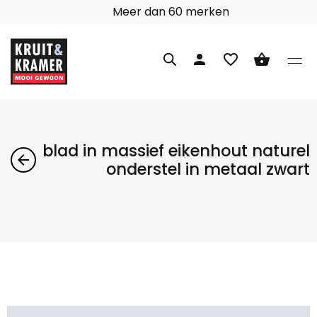
Meer dan 60 merken
person
favorite_border
shopping_basket
blad in massief eikenhout naturel
arrow_back
onderstel in metaal zwart