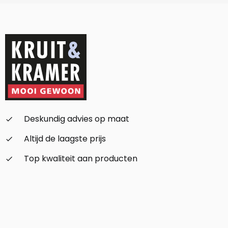
Deskundig advies op maat
check_small
Altijd de laagste prijs
check_small
Top kwaliteit aan producten
check_small