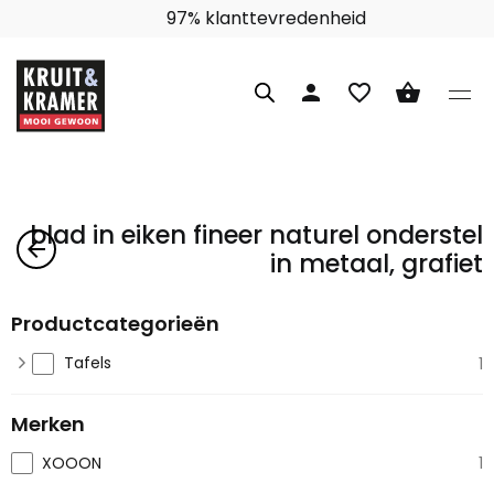
97% klanttevredenheid
person
favorite_border
shopping_basket
blad in eiken fineer naturel onderstel
arrow_back
in metaal, grafiet
Productcategorieën
Tafels
1
Merken
XOOON
1