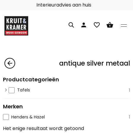
Interieuradvies aan huis
person
favorite_border
shopping_basket
antique silver metaal
arrow_back
Productcategorieën
Tafels
1
Merken
Henders & Hazel
1
Het enige resultaat wordt getoond