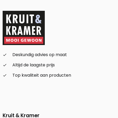
Deskundig advies op maat
check_small
Altijd de laagste prijs
check_small
Top kwaliteit aan producten
check_small
Kruit & Kramer