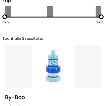
Prijs
min.
max.
Toont alle 3 resultaten
Gesorteerd
op
nieuwste
By-Boo