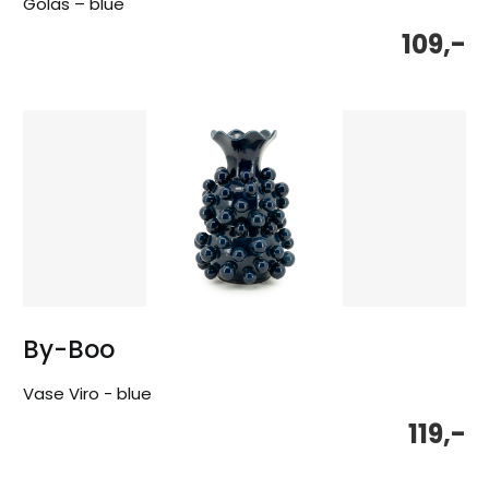
Golas – blue
109,-
By-Boo
Vase Viro - blue
119,-