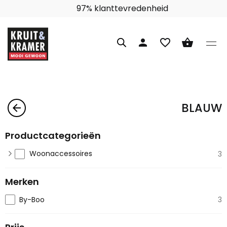
97% klanttevredenheid
person
favorite_border
shopping_basket
BLAUW
arrow_back
Productcategorieën
Woonaccessoires
3
Merken
By-Boo
3