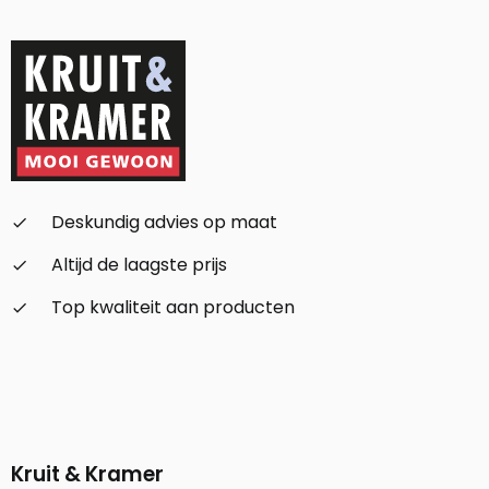
Deskundig advies op maat
check_small
Altijd de laagste prijs
check_small
Top kwaliteit aan producten
check_small
Kruit & Kramer