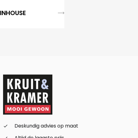
INHOUSE
Deskundig advies op maat
check_small
Altijd de laagste prijs