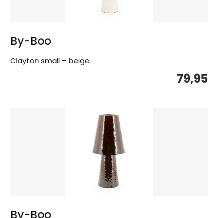
By-Boo
Clayton small – beige
79,95
By-Boo