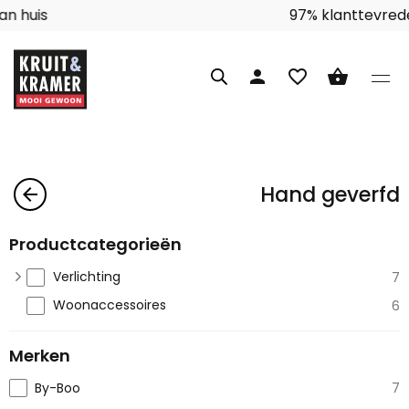
Interieuradvies aan huis
person
favorite_border
shopping_basket
Hand geverfd
arrow_back
Productcategorieën
Verlichting
7
Woonaccessoires
6
Merken
By-Boo
7