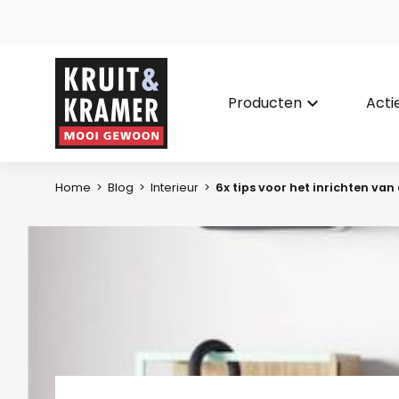
Producten
keyboard_arrow_down
Acti
Home
>
Blog
>
Interieur
>
6x tips voor het inrichten van