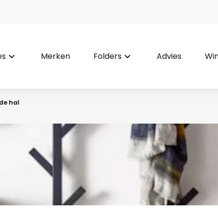
es
keyboard_arrow_down
Merken
Folders
keyboard_arrow_down
Advies
Win
 de hal