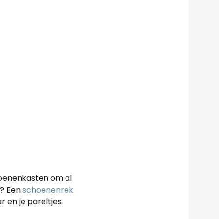
choenenkasten om al
n? Een
schoenenrek
 en je pareltjes