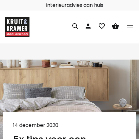
Interieuradvies aan huis
person
favorite_border
shopping_basket
14 december 2020