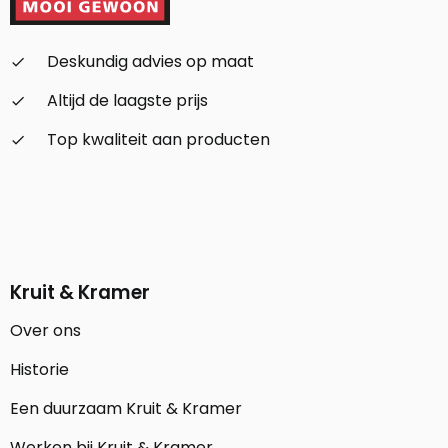
Deskundig advies op maat
check_small
Altijd de laagste prijs
check_small
Top kwaliteit aan producten
check_small
Kruit & Kramer
Over ons
Historie
Een duurzaam Kruit & Kramer
Werken bij Kruit & Kramer