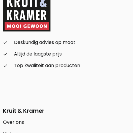
Deskundig advies op maat
check_small
Altijd de laagste prijs
check_small
Top kwaliteit aan producten
check_small
Kruit & Kramer
Over ons