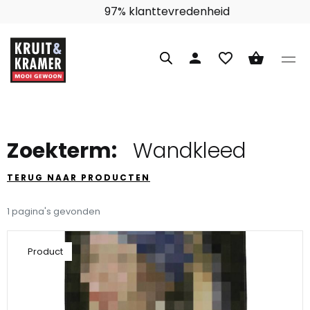
97% klanttevredenheid
person
favorite_border
shopping_basket
Zoekterm:
Wandkleed
TERUG NAAR PRODUCTEN
1 pagina's gevonden
Product