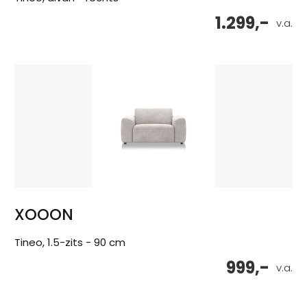
1.299,-
v.a.
XOOON
Tineo, 1.5-zits - 90 cm
999,-
v.a.