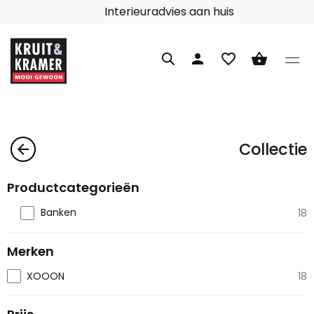
Interieuradvies aan huis
person
favorite_border
shopping_basket
Collectie
arrow_back
Productcategorieën
Banken
18
Merken
XOOON
18