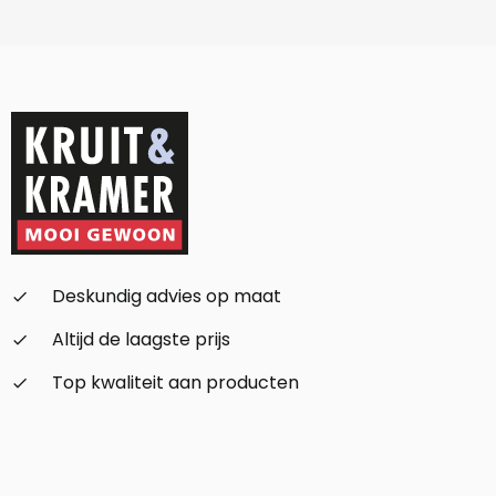
Deskundig advies op maat
check_small
Altijd de laagste prijs
check_small
Top kwaliteit aan producten
check_small