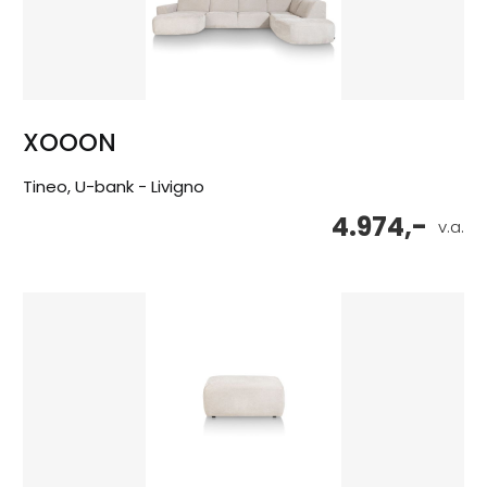
XOOON
Tineo, U-bank - Livigno
4.974,-
v.a.