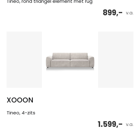
Tineo, rond triangel element met rug
899,-
v.a.
XOOON
Tineo, 4-zits
1.599,-
v.a.