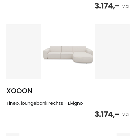
3.174,-
v.a.
XOOON
Tineo, loungebank rechts - Livigno
3.174,-
v.a.