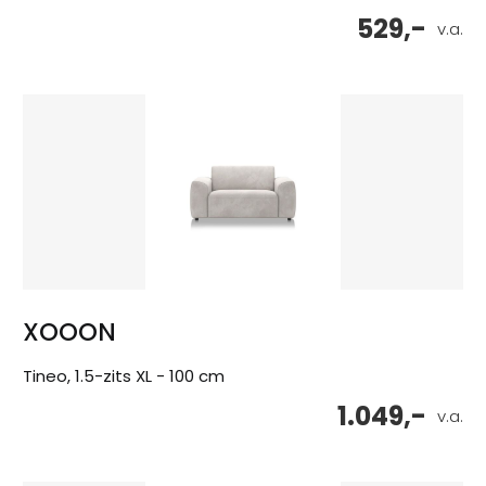
529,-
v.a.
XOOON
Tineo, 1.5-zits XL - 100 cm
1.049,-
v.a.