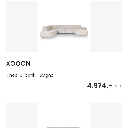
XOOON
Tineo, U-bank - Livigno
4.974,-
v.a.