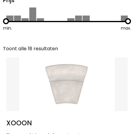
Prijs
min.
max.
Toont alle 18 resultaten
Gesorteerd
op
nieuwste
XOOON