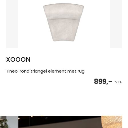
XOOON
Tineo, rond triangel element met rug
899,-
v.a.