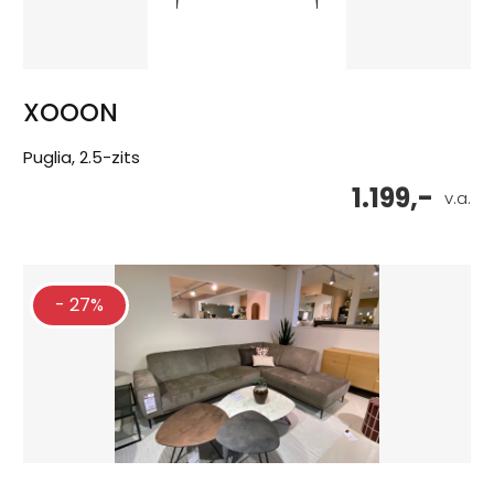
XOOON
Puglia, 2.5-zits
1.199,-
v.a.
- 27%