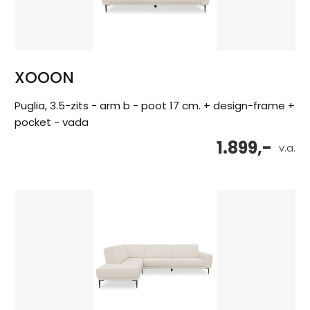
XOOON
Puglia, 3.5-zits - arm b - poot 17 cm. + design-frame +
pocket - vada
1.899,-
v.a.