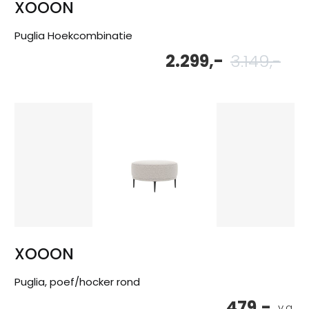
XOOON
Puglia Hoekcombinatie
2.299,-
3.149,-
Oor
Hu
pri
pri
wa
is:
3.1
2.2
XOOON
Puglia, poef/hocker rond
479,-
v.a.