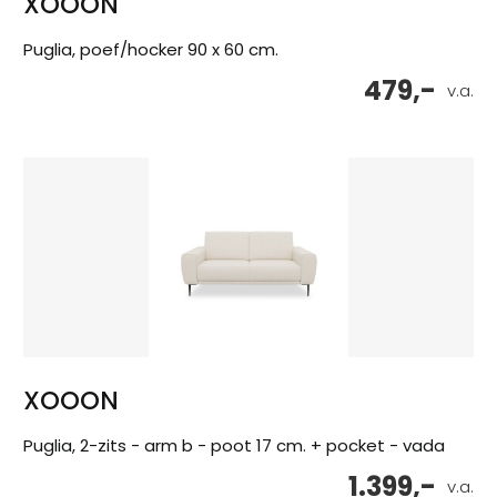
XOOON
Puglia, poef/hocker 90 x 60 cm.
479,-
v.a.
XOOON
Puglia, 2-zits - arm b - poot 17 cm. + pocket - vada
1.399,-
v.a.