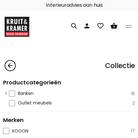
Interieuradvies aan huis
person
favorite_border
shopping_basket
Collectie
arrow_back
Productcategorieën
Banken
16
Outlet meubels
2
Merken
XOOON
17