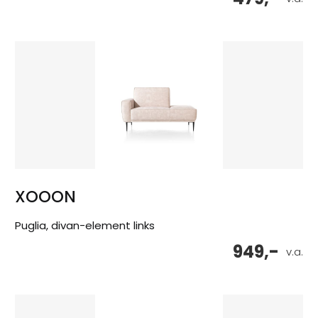
XOOON
Puglia, divan-element links
949,-
v.a.