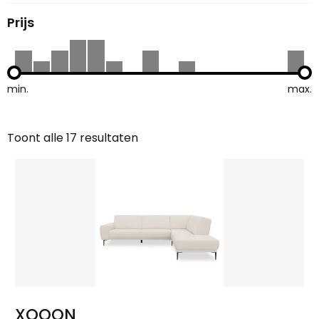
Prijs
min.
max.
Toont alle 17 resultaten
Gesorteerd
op
nieuwste
XOOON