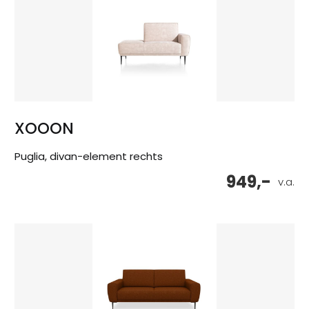
XOOON
Puglia, divan-element rechts
949,-
v.a.