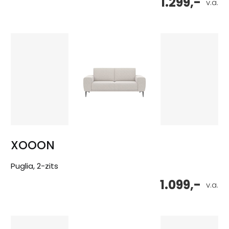
1.299,-
v.a.
XOOON
Puglia, 2-zits
1.099,-
v.a.