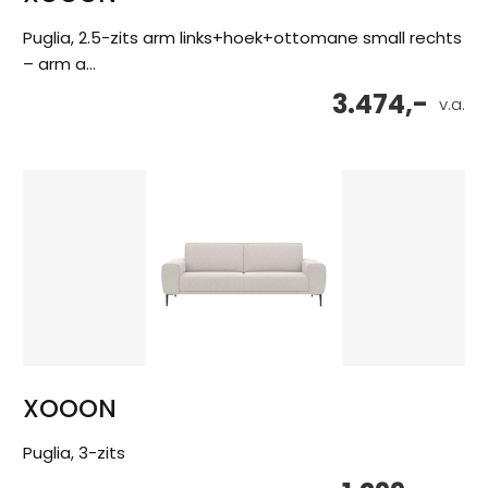
Puglia, 2.5-zits arm links+hoek+ottomane small rechts
– arm a...
3.474,-
v.a.
XOOON
Puglia, 3-zits