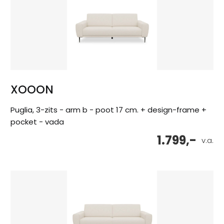
XOOON
Puglia, 3-zits - arm b - poot 17 cm. + design-frame +
pocket - vada
1.799,-
v.a.