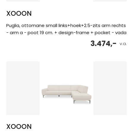
XOOON
Puglia, ottomane small links+hoek+2.5-zits arm rechts
- arm a - poot 19 cm. + design-frame + pocket - vada
3.474,-
v.a.
XOOON