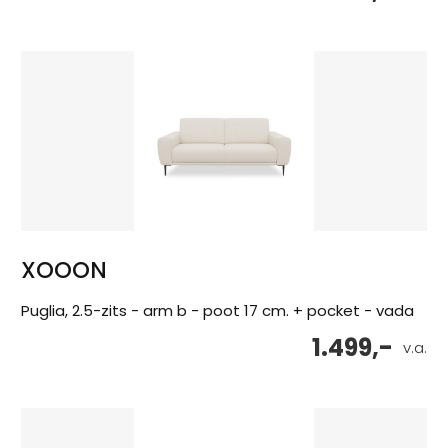
XOOON
Puglia, 2.5-zits - arm b - poot 17 cm. + pocket - vada
1.499,-
v.a.