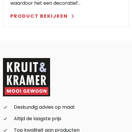
waardoor het een decoratief…
PRODUCT BEKIJKEN
keyboard_arrow_right
Deskundig advies op maat
check_small
Altijd de laagste prijs
check_small
Top kwaliteit aan producten
check_small