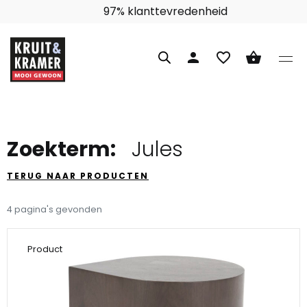
97% klanttevredenheid
person
favorite_border
shopping_basket
Zoekterm:
Jules
TERUG NAAR PRODUCTEN
4 pagina's gevonden
Product