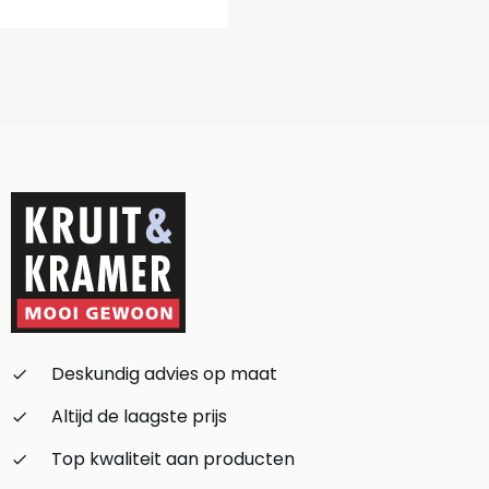
Deskundig advies op maat
check_small
Altijd de laagste prijs
check_small
Top kwaliteit aan producten
check_small