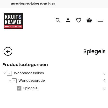
Interieuradvies aan huis
person
favorite_border
shopping_basket
Spiegels
arrow_back
Productcategorieën
Woonaccessoires
0
Wanddecoratie
0
Spiegels
0