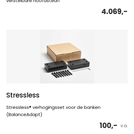
verstelbare hoofdsteun
4.069,-
Stressless
Stressless® verhogingsset voor de banken
(BalanceAdapt)
100,-
v.a.