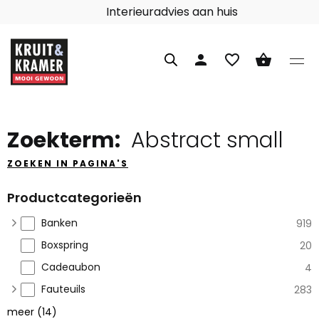
Interieuradvies aan huis
person
favorite_border
shopping_basket
Zoekterm:
Abstract small
ZOEKEN IN PAGINA'S
Productcategorieën
Banken
919
Boxspring
20
Cadeaubon
4
Fauteuils
283
meer
(
14
)