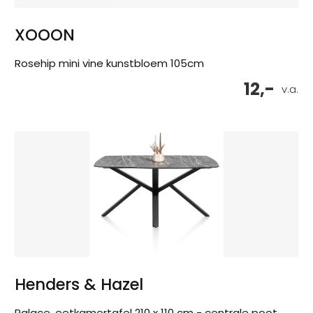
XOOON
Rosehip mini vine kunstbloem 105cm
12,-
v.a.
Henders & Hazel
Palace, eetkamertafel 210 x 110 cm - centrale poot