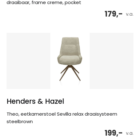
draaibaar, frame creme, pocket
179,-
v.a.
Henders & Hazel
Theo, eetkamerstoel Sevilla relax draaisysteem
steelbrown
199,-
v.a.