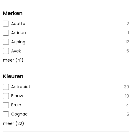
Merken
Adatto
2
Artiduo
1
Auping
12
Avek
6
meer
(
41
)
Kleuren
Antraciet
39
Blauw
10
Bruin
4
Cognac
5
meer
(
22
)