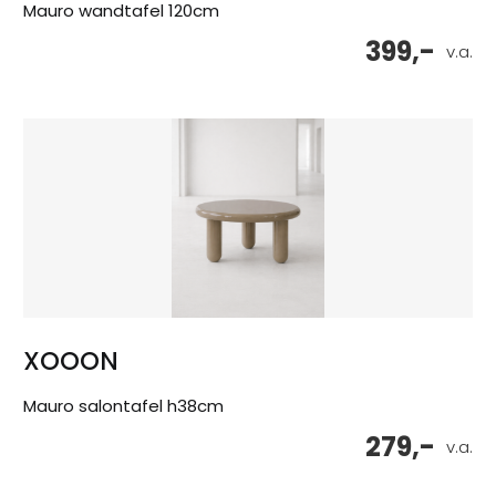
Mauro wandtafel 120cm
399,-
v.a.
XOOON
Mauro salontafel h38cm
279,-
v.a.