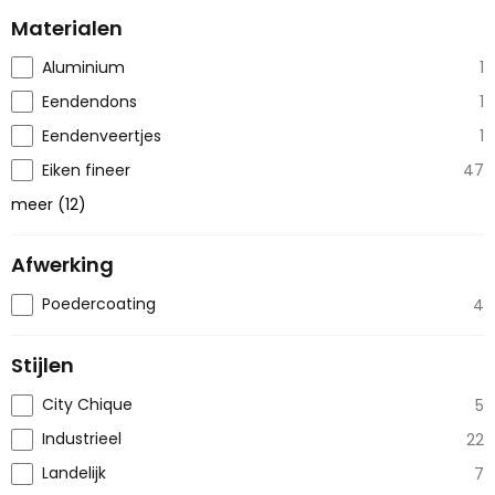
Materialen
Aluminium
1
Eendendons
1
Eendenveertjes
1
Eiken fineer
47
meer
(
12
)
Afwerking
Poedercoating
4
Stijlen
City Chique
5
Industrieel
22
Landelijk
7