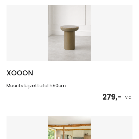
XOOON
Maurits bijzettafel h50cm
279,-
v.a.