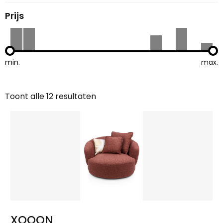
Prijs
min.
max.
Toont alle 12 resultaten
Gesorteerd
op
nieuwste
XOOON