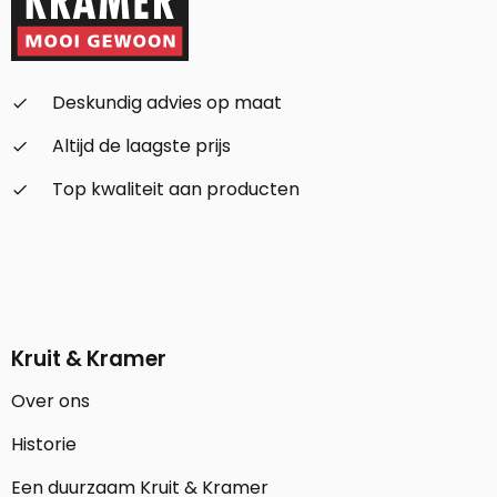
Deskundig advies op maat
check_small
Altijd de laagste prijs
check_small
Top kwaliteit aan producten
check_small
Kruit & Kramer
Over ons
Historie
Een duurzaam Kruit & Kramer