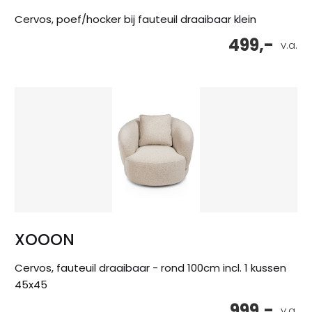
Cervos, poef/hocker bij fauteuil draaibaar klein
499,-
v.a.
XOOON
Cervos, fauteuil draaibaar - rond 100cm incl. 1 kussen
45x45
999,-
v.a.