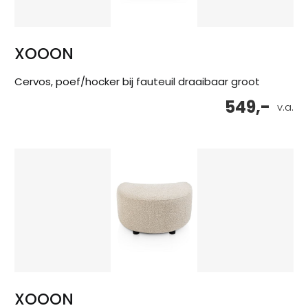
XOOON
Cervos, poef/hocker bij fauteuil draaibaar groot
549,-
v.a.
XOOON