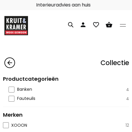
Interieuradvies aan huis
person
favorite_border
shopping_basket
Collectie
arrow_back
Productcategorieën
Banken
4
Fauteuils
4
Merken
XOOON
12